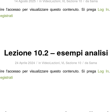
/
/
14 Agosto 2025
in
VideoLezioni
,
VL Sezione 10
da
Sama
ire l'accesso per visualizzare questo contenuto. Si prega
Log In
.
egistrati
Lezione 10.2 – esempi analisi
/
/
24 Aprile 2024
in
VideoLezioni
,
VL Sezione 10
da
Sama
ire l'accesso per visualizzare questo contenuto. Si prega
Log In
.
egistrati