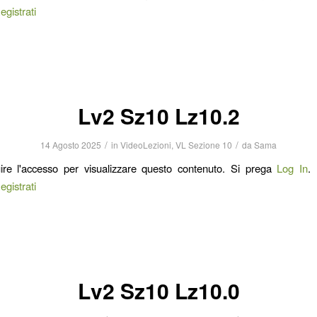
egistrati
Lv2 Sz10 Lz10.2
/
/
14 Agosto 2025
in
VideoLezioni
,
VL Sezione 10
da
Sama
ire l'accesso per visualizzare questo contenuto. Si prega
Log In
.
egistrati
Lv2 Sz10 Lz10.0