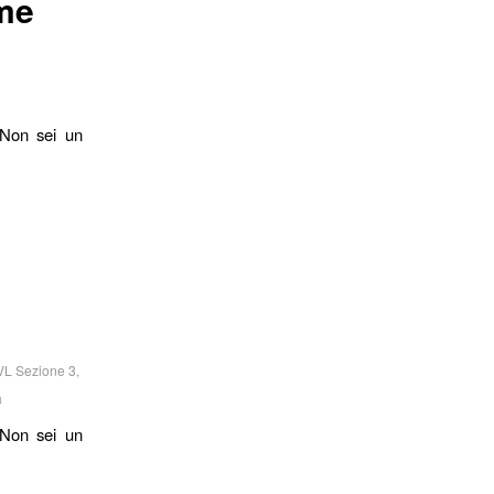
ime
 Non sei un
VL Sezione 3
,
a
 Non sei un