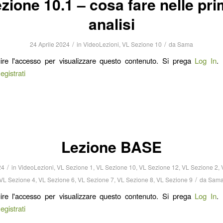
zione 10.1 – cosa fare nelle pr
analisi
/
/
24 Aprile 2024
in
VideoLezioni
,
VL Sezione 10
da
Sama
ire l'accesso per visualizzare questo contenuto. Si prega
Log In
.
egistrati
Lezione BASE
/
24
in
VideoLezioni
,
VL Sezione 1
,
VL Sezione 10
,
VL Sezione 12
,
VL Sezione 2
,
/
VL Sezione 4
,
VL Sezione 6
,
VL Sezione 7
,
VL Sezione 8
,
VL Sezione 9
da
Sam
ire l'accesso per visualizzare questo contenuto. Si prega
Log In
.
egistrati