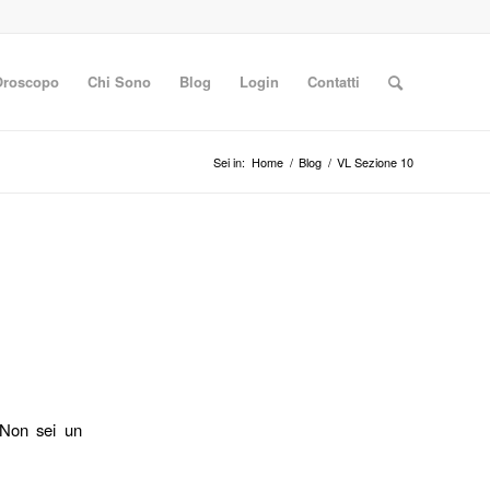
Oroscopo
Chi Sono
Blog
Login
Contatti
Sei in:
Home
/
Blog
/
VL Sezione 10
 Non sei un