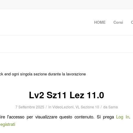
HOME
Corsi
ack end ogni singola sezione durante la lavorazione
Lv2 Sz11 Lez 11.0
/
/
7 Settembre 2025
in
VideoLezioni
,
VL Sezione 10
da
Sama
ire l'accesso per visualizzare questo contenuto. Si prega
Log In
.
egistrati