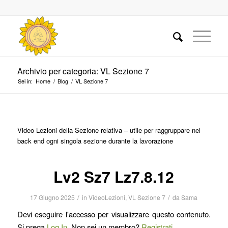
Archivio per categoria: VL Sezione 7
Sei in:
Home
/
Blog
/
VL Sezione 7
Video Lezioni della Sezione relativa – utile per raggruppare nel
back end ogni singola sezione durante la lavorazione
Lv2 Sz7 Lz7.8.12
/
/
17 Giugno 2025
in
VideoLezioni
,
VL Sezione 7
da
Sama
Devi eseguire l'accesso per visualizzare questo contenuto.
Si prega
Log In
. Non sei un membro?
Registrati