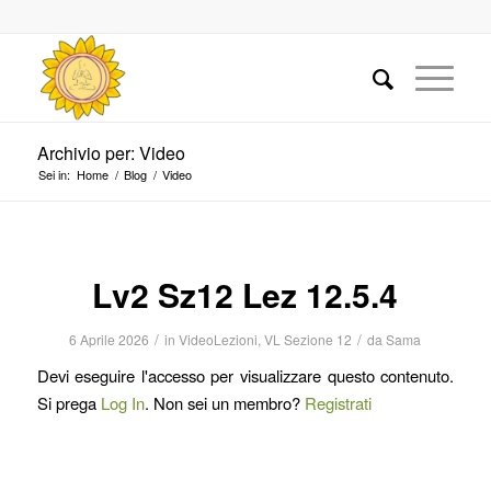
Archivio per: Video
Sei in:
Home
/
Blog
/
Video
Lv2 Sz12 Lez 12.5.4
/
/
6 Aprile 2026
in
VideoLezioni
,
VL Sezione 12
da
Sama
Devi eseguire l'accesso per visualizzare questo contenuto.
Si prega
Log In
. Non sei un membro?
Registrati