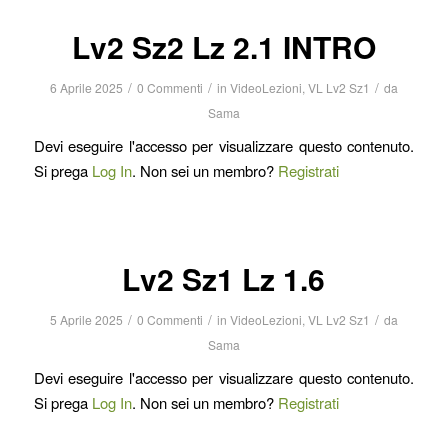
Lv2 Sz2 Lz 2.1 INTRO
/
/
/
6 Aprile 2025
0 Commenti
in
VideoLezioni
,
VL Lv2 Sz1
da
Sama
Devi eseguire l'accesso per visualizzare questo contenuto.
Si prega
Log In
. Non sei un membro?
Registrati
Lv2 Sz1 Lz 1.6
/
/
/
5 Aprile 2025
0 Commenti
in
VideoLezioni
,
VL Lv2 Sz1
da
Sama
Devi eseguire l'accesso per visualizzare questo contenuto.
Si prega
Log In
. Non sei un membro?
Registrati