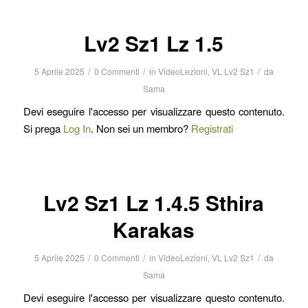
Lv2 Sz1 Lz 1.5
/
/
/
5 Aprile 2025
0 Commenti
in
VideoLezioni
,
VL Lv2 Sz1
da
Sama
Devi eseguire l'accesso per visualizzare questo contenuto.
Si prega
Log In
. Non sei un membro?
Registrati
Lv2 Sz1 Lz 1.4.5 Sthira
Karakas
/
/
/
5 Aprile 2025
0 Commenti
in
VideoLezioni
,
VL Lv2 Sz1
da
Sama
Devi eseguire l'accesso per visualizzare questo contenuto.