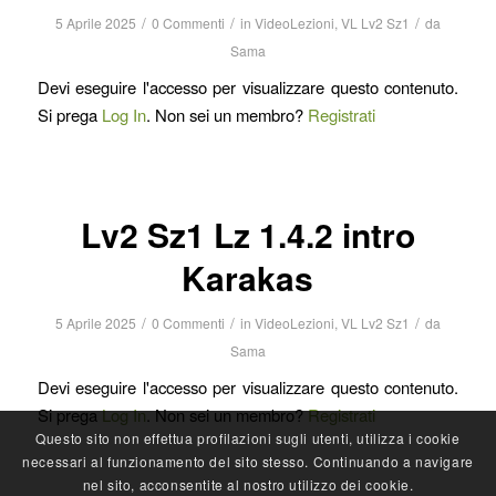
/
/
/
5 Aprile 2025
0 Commenti
in
VideoLezioni
,
VL Lv2 Sz1
da
Sama
Devi eseguire l'accesso per visualizzare questo contenuto.
Si prega
Log In
. Non sei un membro?
Registrati
Lv2 Sz1 Lz 1.4.2 intro
Karakas
/
/
/
5 Aprile 2025
0 Commenti
in
VideoLezioni
,
VL Lv2 Sz1
da
Sama
Devi eseguire l'accesso per visualizzare questo contenuto.
Si prega
Log In
. Non sei un membro?
Registrati
Questo sito non effettua profilazioni sugli utenti, utilizza i cookie
necessari al funzionamento del sito stesso. Continuando a navigare
nel sito, acconsentite al nostro utilizzo dei cookie.