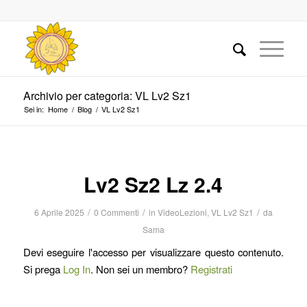
Archivio per categoria: VL Lv2 Sz1
Sei in:
Home
/
Blog
/
VL Lv2 Sz1
Lv2 Sz2 Lz 2.4
/
/
/
6 Aprile 2025
0 Commenti
in
VideoLezioni
,
VL Lv2 Sz1
da
Sama
Devi eseguire l'accesso per visualizzare questo contenuto.
Si prega
Log In
. Non sei un membro?
Registrati