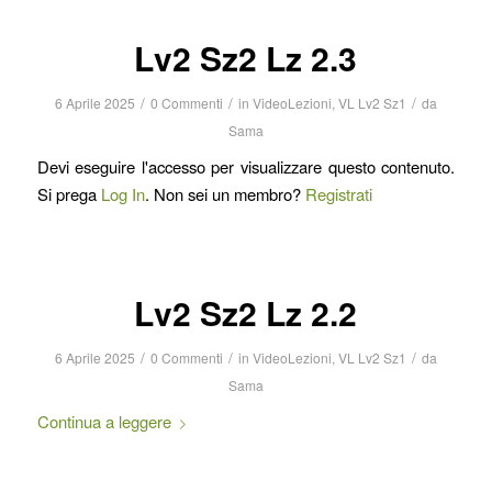
Lv2 Sz2 Lz 2.3
/
/
/
6 Aprile 2025
0 Commenti
in
VideoLezioni
,
VL Lv2 Sz1
da
Sama
Devi eseguire l'accesso per visualizzare questo contenuto.
Si prega
Log In
. Non sei un membro?
Registrati
Lv2 Sz2 Lz 2.2
/
/
/
6 Aprile 2025
0 Commenti
in
VideoLezioni
,
VL Lv2 Sz1
da
Sama
Continua a leggere