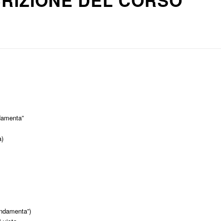
RIZIONE DEL CORSO
ndamenta”
a)
ondamenta”)